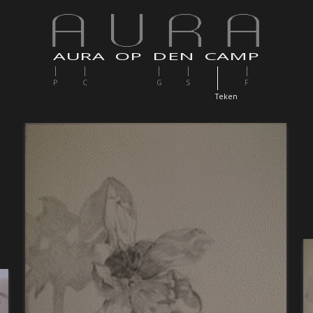
AURA OP DEN CAMP
P
C
G
S
F
T
eken