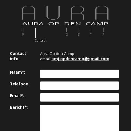
AURA OP DEN CAMP
P
G
S
T
F
C
ontact
Contact
Aura Op den Camp
info:
email:
amj.opdencamp@gmail.com
Naam*:
Telefoon:
Email*:
Bericht*: