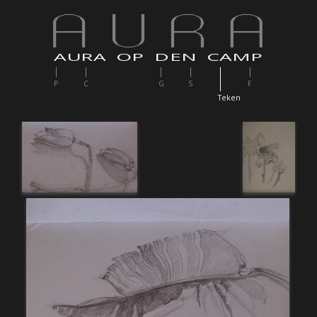
AURA OP DEN CAMP
P
C
G
S
F
T
eken