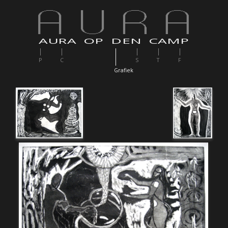
AURA OP DEN CAMP
P
C
S
T
F
G
rafiek