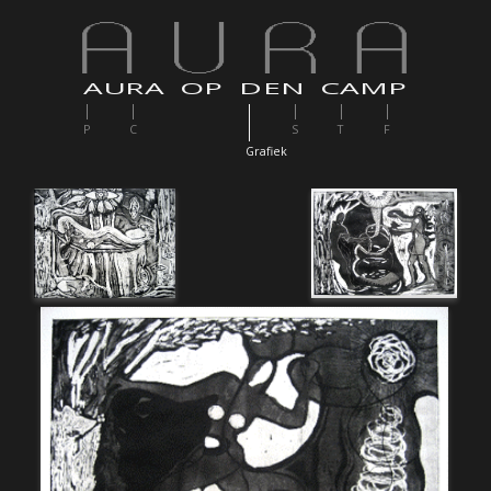
AURA OP DEN CAMP
P
C
S
T
F
G
rafiek