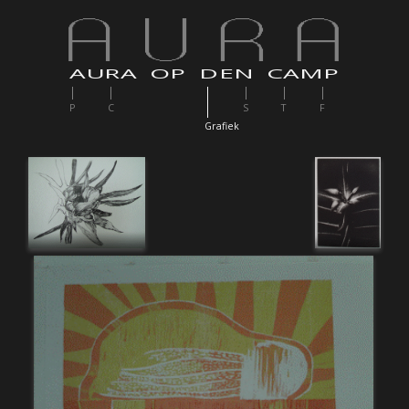
AURA OP DEN CAMP
P
C
S
T
F
G
rafiek