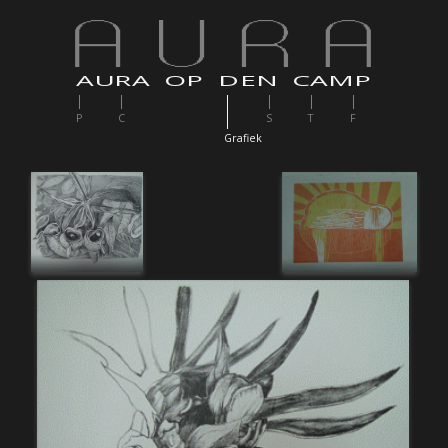
AURA OP DEN CAMP
P
C
S
T
F
G
rafiek