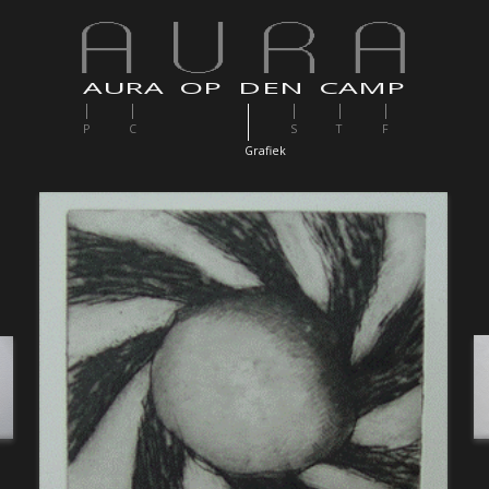
AURA OP DEN CAMP
P
C
S
T
F
G
rafiek