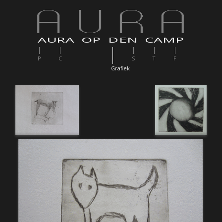
AURA OP DEN CAMP
P
C
S
T
F
G
rafiek