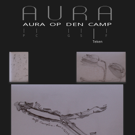
AURA OP DEN CAMP
P
C
G
S
F
T
eken