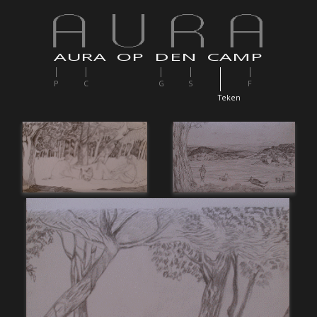
AURA OP DEN CAMP
P
C
G
S
F
T
eken