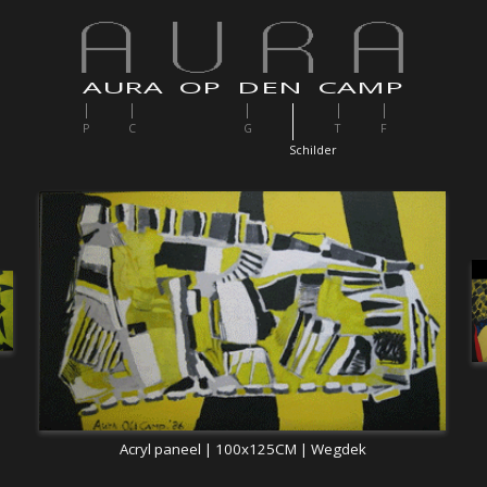
AURA OP DEN CAMP
P
C
G
T
F
S
childer
Acryl paneel | 100x125CM | Wegdek