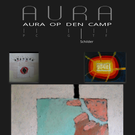
AURA OP DEN CAMP
P
C
G
T
F
S
childer