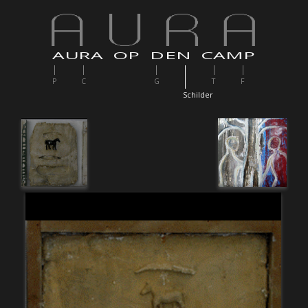
AURA OP DEN CAMP
P
C
G
T
F
S
childer