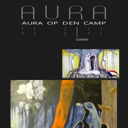
AURA OP DEN CAMP
P
C
G
T
F
S
childer