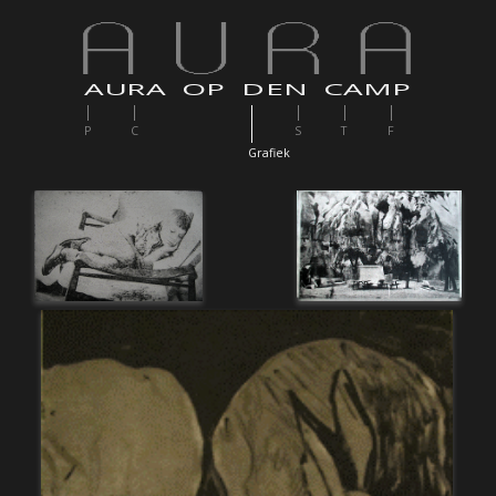
AURA OP DEN CAMP
P
C
S
T
F
G
rafiek