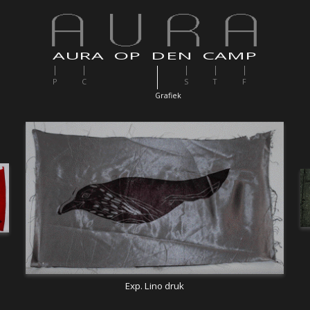
AURA OP DEN CAMP
P
C
S
T
F
G
rafiek
Exp. Lino druk