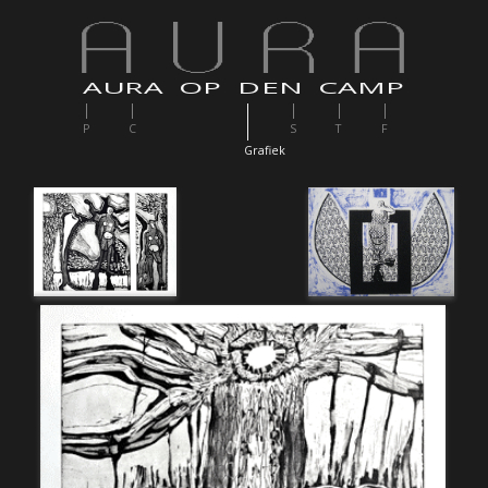
AURA OP DEN CAMP
P
C
S
T
F
G
rafiek