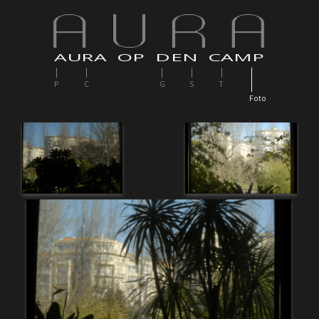
AURA OP DEN CAMP
P
C
G
S
T
F
oto