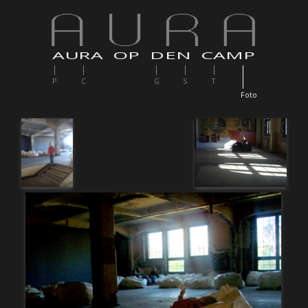
AURA OP DEN CAMP
P
C
G
S
T
F
oto