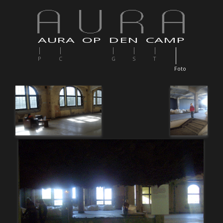
AURA OP DEN CAMP
P
C
G
S
T
F
oto