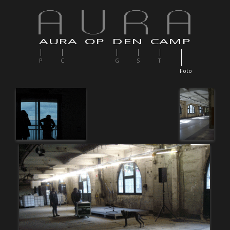
AURA OP DEN CAMP
P
C
G
S
T
F
oto