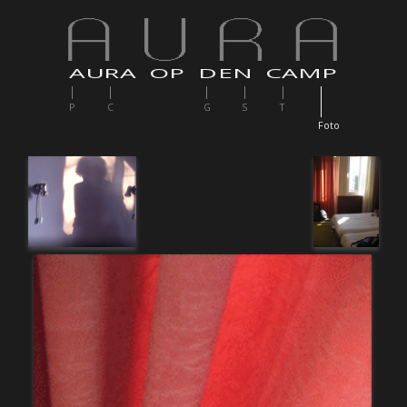
AURA OP DEN CAMP
P
C
G
S
T
F
oto